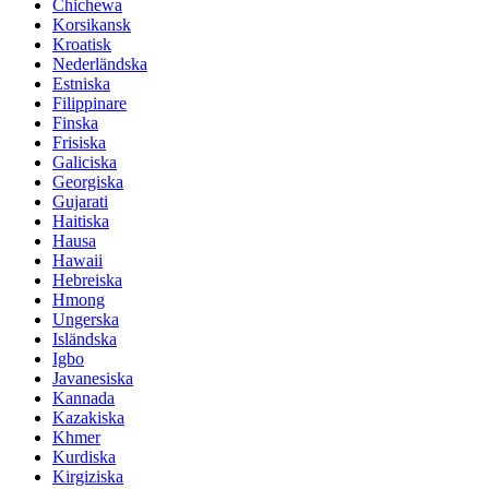
Chichewa
Korsikansk
Kroatisk
Nederländska
Estniska
Filippinare
Finska
Frisiska
Galiciska
Georgiska
Gujarati
Haitiska
Hausa
Hawaii
Hebreiska
Hmong
Ungerska
Isländska
Igbo
Javanesiska
Kannada
Kazakiska
Khmer
Kurdiska
Kirgiziska