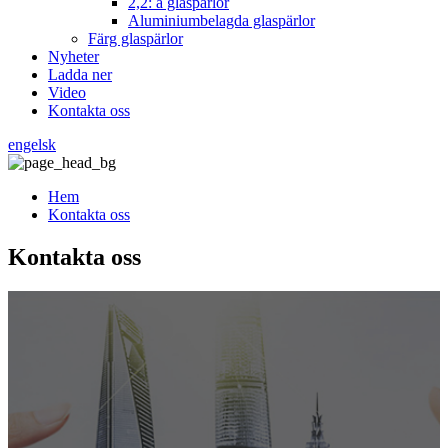
2,2: a glaspärlor
Aluminiumbelagda glaspärlor
Färg glaspärlor
Nyheter
Ladda ner
Video
Kontakta oss
engelsk
Hem
Kontakta oss
Kontakta oss