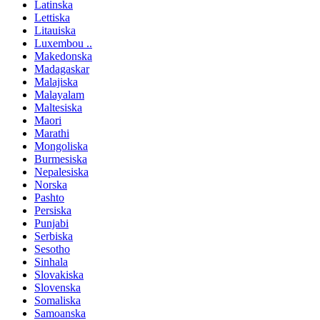
Latinska
Lettiska
Litauiska
Luxembou ..
Makedonska
Madagaskar
Malajiska
Malayalam
Maltesiska
Maori
Marathi
Mongoliska
Burmesiska
Nepalesiska
Norska
Pashto
Persiska
Punjabi
Serbiska
Sesotho
Sinhala
Slovakiska
Slovenska
Somaliska
Samoanska