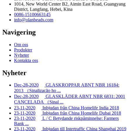
1014, New World Center B2, Aimin East Road, Guangyang
District, Langfang, Hebei, Kina
0086-15100663145
info@olanbeads.com
Navigering
Om oss
Produkter
Nyheter
Kontakta oss
Nyheter
Dec-28-2020
GLASKROPPAR ABNT NBR 16184:
2013 （Sinalização ho ...
Dec-28-2020
GLASKLÄDER ABNT NBR 6831: 2001
CANCELADA （Sinal ...
23-11-2020
Inbjudan från China Homelife India 2018
23-11-2020
Inbjudan från China Homelife Dubai 2018
23-11-2020
L / C Betydande riskpåminnelse: Farmers
Bank ...
23-11-2020
Inbjudan till Intertraffic China Shanghai 2019