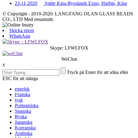
23-11-2020
Sjätte Kina-Rysslands Expo, Harbin, Kina
© Copyright - 2019-2020: LANGFANG OLAN GLASS BEADS
CO., LTD Med ensamrätt.
Skicka epost
WhatsApp
Skype: LFWLFOX
WeChat
x
Tryck på Enter för att söka eller
ESC för att stänga
engelsk
Franska
tysk
Portugisiska
Spanska
Ryska
Japanska
Koreanska
Arabiska