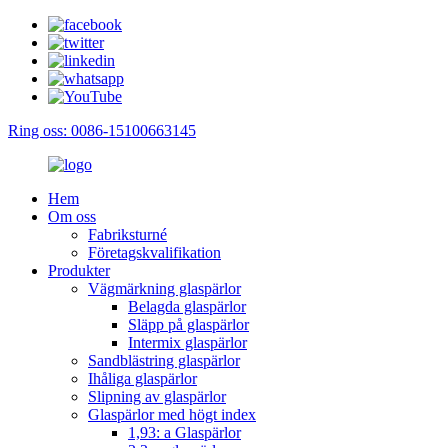
Ring oss: 0086-15100663145
Hem
Om oss
Fabriksturné
Företagskvalifikation
Produkter
Vägmärkning glaspärlor
Belagda glaspärlor
Släpp på glaspärlor
Intermix glaspärlor
Sandblästring glaspärlor
Ihåliga glaspärlor
Slipning av glaspärlor
Glaspärlor med högt index
1,93: a Glaspärlor