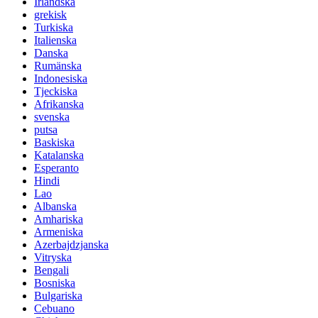
Irländska
grekisk
Turkiska
Italienska
Danska
Rumänska
Indonesiska
Tjeckiska
Afrikanska
svenska
putsa
Baskiska
Katalanska
Esperanto
Hindi
Lao
Albanska
Amhariska
Armeniska
Azerbajdzjanska
Vitryska
Bengali
Bosniska
Bulgariska
Cebuano